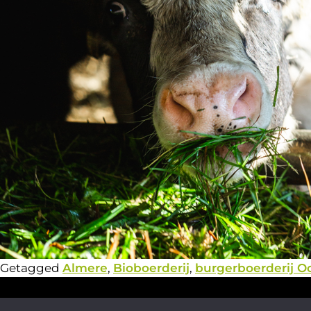
Getagged
Almere
,
Bioboerderij
,
burgerboerderij O