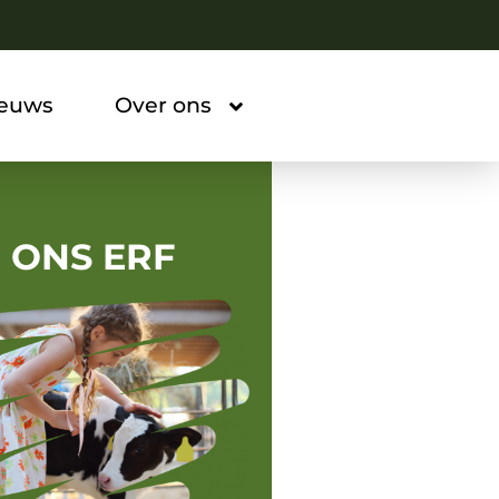
ieuws
Over ons
 ONS ERF