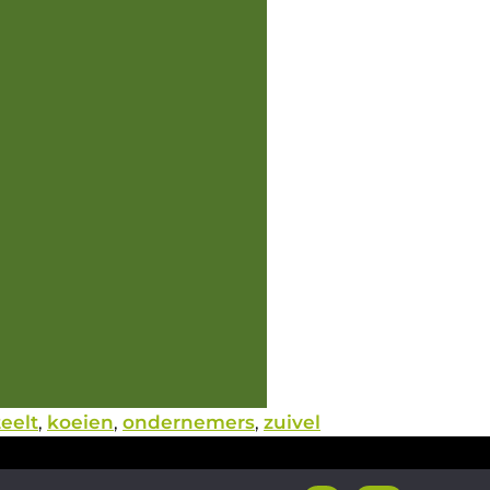
eelt
,
koeien
,
ondernemers
,
zuivel