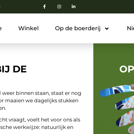
0
e
Winkel
Op de boerderij
N
IJ DE
OP
 weer binnen staan, staat er nog
or maaien we dagelijks stukken
en.
t vraagt, voelt het voor ons als
sche werkwijze: natuurlijk en