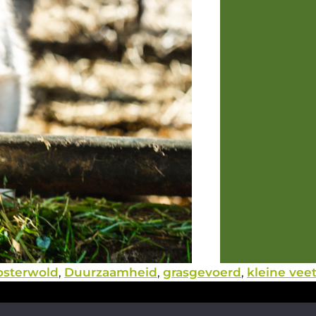
osterwold
,
Duurzaamheid
,
grasgevoerd
,
kleine veet