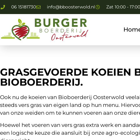
06 15181730
info@bboosterwold.nl
Zat 10:00 - 17:0
Hom
GRASGEVOERDE KOEIEN B
BIOBOERDERIJ.
Ook nu de koeien van Bioboerderij Oosterwold veelal
steeds vers gras van eigen land op hun menu. Hiervo
van onze weiden om te kunnen voeren aan onze dier
Hoewel het voeren van vers gras extra werk en aandach
een logische keuze die aansluit bij onze agro-ecologi