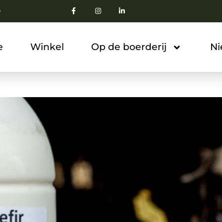
0
e
Winkel
Op de boerderij
N