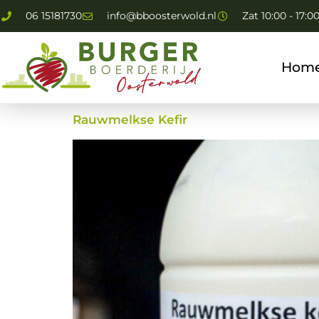
06 15181730
info@bboosterwold.nl
Zat 10:00 - 17:0
Hom
Rauwmelkse Kefir