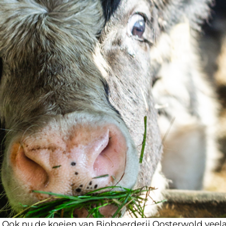
 Ook nu de koeien van Bioboerderij Oosterwold veelal