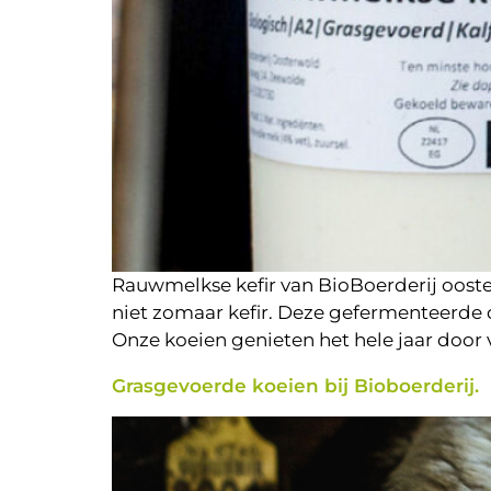
Rauwmelkse kefir van BioBoerderij ooster
niet zomaar kefir. Deze gefermenteerde d
Onze koeien genieten het hele jaar door 
Grasgevoerde koeien bij Bioboerderij.