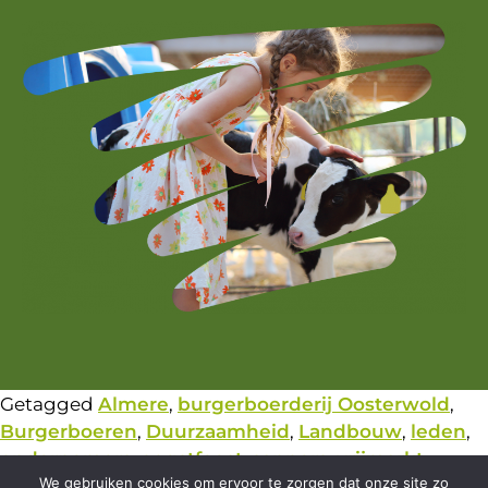
Getagged
Almere
,
burgerboerderij Oosterwold
,
Burgerboeren
,
Duurzaamheid
,
Landbouw
,
leden
,
ondernemers
,
oogstfeest
,
sappers
,
vrijmarkt
We gebruiken cookies om ervoor te zorgen dat onze site zo