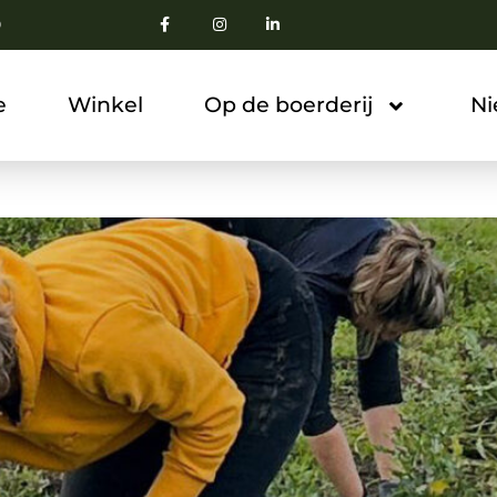
0
e
Winkel
Op de boerderij
N