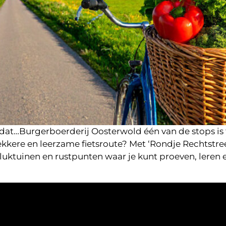
e dat…Burgerboerderij Oosterwold één van de stops is 
ekkere en leerzame fietsroute? Met ‘Rondje Rechtstre
uktuinen en rustpunten waar je kunt proeven, leren e