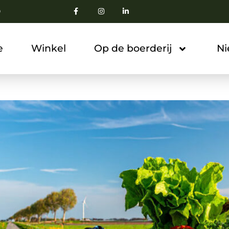
0
e
Winkel
Op de boerderij
N