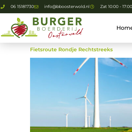
06 15181730
info@bboosterwold.nl
Zat 10:00 - 17:0
Hom
Fietsroute Rondje Rechtstreeks