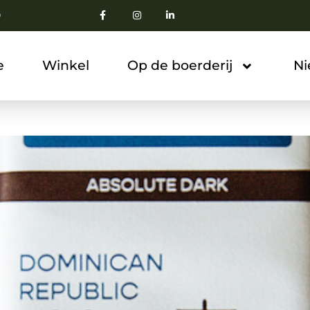
0
e
Winkel
Op de boerderij
N