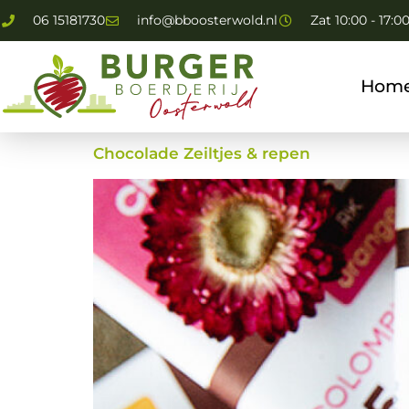
06 15181730
info@bboosterwold.nl
Zat 10:00 - 17:0
Hom
Chocolade Zeiltjes & repen