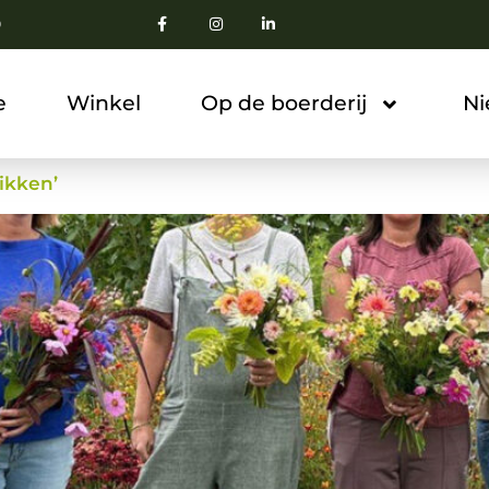
0
e
Winkel
Op de boerderij
N
ikken’