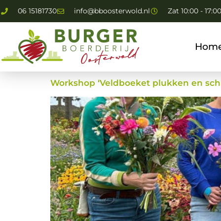
06 15181730
info@bboosterwold.nl
Zat 10:00 - 17:0
Hom
Workshop ‘Veldboeket plukken en sch