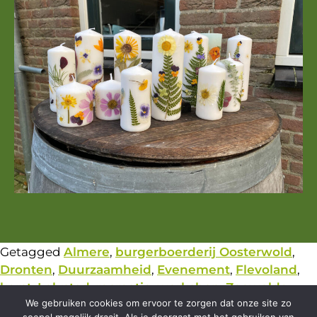
Getagged
Almere
,
burgerboerderij Oosterwold
,
Dronten
,
Duurzaamheid
,
Evenement
,
Flevoland
,
kerst
,
Lelystad
,
recreatie
,
workshop
,
Zeewolde
We gebruiken cookies om ervoor te zorgen dat onze site zo