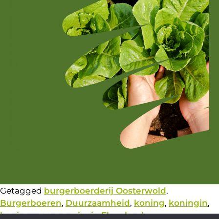
Getagged
burgerboerderij Oosterwold
,
Burgerboeren
,
Duurzaamheid
,
koning
,
koningin
,
koningspaar
,
provincie Flevoland